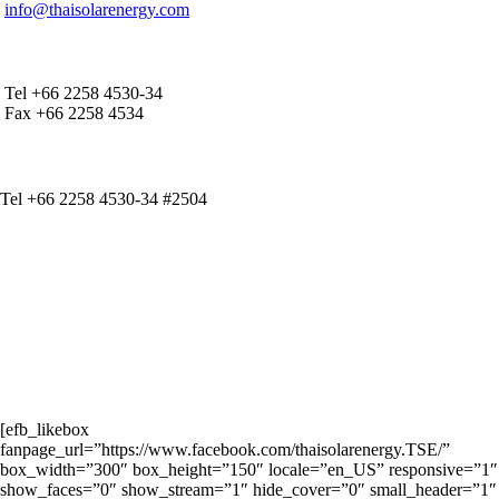
info@thaisolarenergy.com
OFFICE CONTACT
Tel +66 2258 4530-34
Fax +66 2258 4534
IR CONTACT
Tel +66 2258 4530-34 #2504
[efb_likebox
fanpage_url=”https://www.facebook.com/thaisolarenergy.TSE/”
box_width=”300″ box_height=”150″ locale=”en_US” responsive=”1″
show_faces=”0″ show_stream=”1″ hide_cover=”0″ small_header=”1″