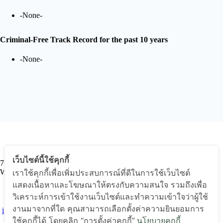
-None-
Criminal-Free Track Record for the past 10 years
-None-
ADDRESS
เว็บไซต์นี้ใช้คุกกี้
725 Metropolis Building, 19th FL., Sukhumvit Road, Klongton Nua,
เราใช้คุกกี้เพื่อเพิ่มประสบการณ์ที่ดีในการใช้เว็บไซต์
Wattana, Bangkok 10110
แสดงเนื้อหาและโฆษณาให้ตรงกับความสนใจ รวมถึงเพื่อ
E-MAIL ADDRESS
วิเคราะห์การเข้าใช้งานเว็บไซต์และทำความเข้าใจว่าผู้ใช้
งานมาจากที่ใด คุณสามารถเลือกตั้งค่าความยินยอมการ
info@thaisolarenergy.com
ใช้คุกกี้ได้ โดยคลิก “การตั้งค่าคุกกี้”
นโยบายคุกกี้