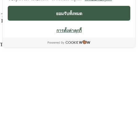
OFFICE CONTACT
ยอมรับทั้งหมด
Tel +66 2258 4530-34
Fax +66 2258 4534
การตั้งค่าคุกกี้
IR CONTACT
Tel +66 2258 4530-34 #2504
[efb_likebox
fanpage_url=”https://www.facebook.com/thaisolarenergy.TSE/”
box_width=”300″ box_height=”150″ locale=”en_US” responsive=”1″
show_faces=”0″ show_stream=”1″ hide_cover=”0″ small_header=”1″
hide_cta=”0″]