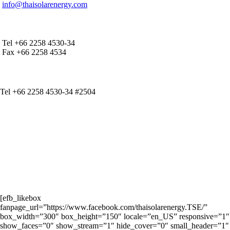
info@thaisolarenergy.com
OFFICE CONTACT
Tel +66 2258 4530-34
Fax +66 2258 4534
IR CONTACT
Tel +66 2258 4530-34 #2504
[efb_likebox
fanpage_url=”https://www.facebook.com/thaisolarenergy.TSE/”
box_width=”300″ box_height=”150″ locale=”en_US” responsive=”1″
show_faces=”0″ show_stream=”1″ hide_cover=”0″ small_header=”1″