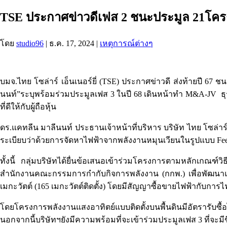
TSE ประกาศข่าวดีเฟส 2 ชนะประมูล 21โครงก
โดย
studio96
|
ธ.ค. 17, 2024
|
เหตุการณ์ต่างๆ
บมจ.ไทย โซล่าร์ เอ็นเนอร์ยี่ (TSE) ประกาศข่าวดี ส่งท้ายปี 
นนท์”ระบุพร้อมร่วมประมูลเฟส 3 ในปี 68 เดินหน้าทำ M&A-JV ธุร
ที่ดีให้กับผู้ถือหุ้น
ดร.แคทลีน มาลีนนท์ ประธานเจ้าหน้าที่บริหาร บริษัท ไทย โซล่า
ระเบียบว่าด้วยการจัดหาไฟฟ้าจากพลังงานหมุนเวียนในรูปแบบ Feed-in T
ทั้งนี้ กลุ่มบริษัทได้ยื่นข้อเสนอเข้าร่วมโครงการตามหลักเกณฑ
สำนักงานคณะกรรมการกำกับกิจการพลังงาน (กกพ.) เพื่อพัฒนาแล
เมกะวัตต์ (165 เมกะวัตต์ติดตั้ง) โดยมีสัญญาซื้อขายไฟฟ้ากับการไ
โดยโครงการพลังงานแสงอาทิตย์แบบติดตั้งบนพื้นดินมีอัตรารับซื้อ
นอกจากนี้บริษัทฯยังมีความพร้อมที่จะเข้าร่วมประมูลเฟส 3 ที่จะมีขึ