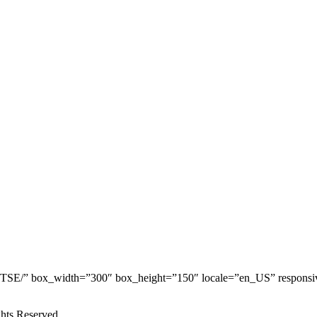
rgy.TSE/” box_width=”300″ box_height=”150″ locale=”en_US” respon
hts Reserved.