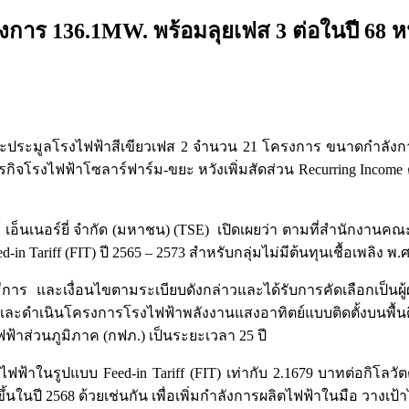
าร 136.1MW. พร้อมลุยเฟส 3 ต่อในปี 68 หน
67 ชนะประมูลโรงไฟฟ้าสีเขียวเฟส 2 จำนวน 21 โครงการ ขนาดกำลัง
กิจโรงไฟฟ้าโซลาร์ฟาร์ม-ขยะ หวังเพิ่มสัดส่วน Recurring Incom
ร์ เอ็นเนอร์ยี่ จำกัด (มหาชน) (TSE) เปิดเผยว่า ตามที่สำนักงา
ariff (FIT) ปี 2565 – 2573 สำหรับกลุ่มไม่มีต้นทุนเชื้อเพลิง พ.ศ.2
์วิธีการ และเงื่อนไขตามระเบียบดังกล่าวและได้รับการคัดเลือกเป
ะดำเนินโครงการโรงไฟฟ้าพลังงานแสงอาทิตย์แบบติดตั้งบนพื้นด
ฟฟ้าส่วนภูมิภาค (กฟภ.) เป็นระยะเวลา 25 ปี
ไฟฟ้าในรูปแบบ Feed-in Tariff (FIT) เท่ากับ 2.1679 บาทต่อกิโลว
้นในปี 2568 ด้วยเช่นกัน เพื่อเพิ่มกำลังการผลิตไฟฟ้าในมือ วางเป้า