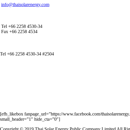
info@thaisolarenergy.com
OFFICE CONTACT
Tel +66 2258 4530-34
Fax +66 2258 4534
IR CONTACT
Tel +66 2258 4530-34 #2504
[efb_likebox fanpage_url=”https://www.facebook.com/thaisolarene
small_header=”1″ hide_cta=”0″]
Copyright © 2019 Thai Solar Energy Public Company Limited All Rig