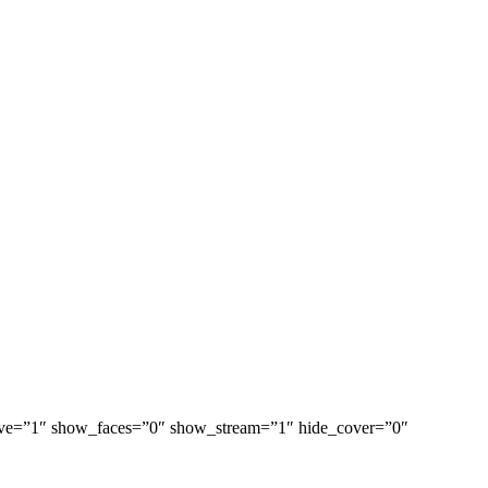
sive=”1″ show_faces=”0″ show_stream=”1″ hide_cover=”0″