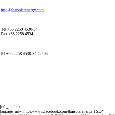
E-MAIL ADDRESS
info@thaisolarenergy.com
OFFICE CONTACT
Tel +66 2258 4530-34
Fax +66 2258 4534
IR CONTACT
Tel +66 2258 4530-34 #2504
[efb_likebox
fanpage_url=”https://www.facebook.com/thaisolarenergy.TSE/”