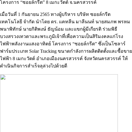
โครงการ “ซอยล์กรีต” 8 เมกะวัตต์ จ.นครสวรรค์
เมื่อวันที่ 1 กันยายน 2565 ทางผู้บริหาร บริษัท ซอยล์กรีต
เทคโนโลยี จำกัด นำโดย ดร. แคทลีน มาลีนนท์ นายสมภพ พรหม
พนาพิทักษ์ นายกิติพงษ์ ธัญน้อม และแขกผู้มีเกียรติ ร่วมพิธี
บวงสรวงเทวดาและพระภูมิเจ้าที่เพื่อความเป็นสิริมงคลแก่โรง
ไฟฟ้าพลังงานแสงอาทิตย์ โครงการ “ซอยล์กรีต” ซึ่งเป็นโซลาร์
ฟาร์มประเภท Solar Tracking ขนาดกำลังการผลิตติดตั้งและซื้อขาย
ไฟฟ้า 8 เมกะวัตต์ อำเภอเมืองนครสวรรค์ จังหวัดนครสวรรค์ ให้
ดำเนินกิจการสำเร็จลุล่วงไปด้วยดี