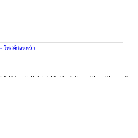
« โพสต์ก่อนหน้า
ADDRESS
725 Metropolis Building, 19th FL., Sukhumvit Road, Klongton Nua,
Wattana, Bangkok 10110
E-MAIL ADDRESS
info@thaisolarenergy.com
OFFICE CONTACT
Tel +66 2258 4530-34
Fax +66 2258 4534